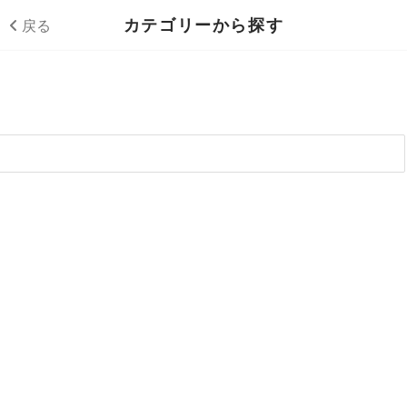
カテゴリーから探す
戻る
マーケティング
メールマーケティング
経理
6
webサイト運用
管理会計
人事
27
11
アクセス解析
経費精算
労働状況管理
営業
10
25
9
市場調査
給与計算
採用強化
顧客管理
カスタマーサポート
33
6
5
9
アプリケーションマーケティング
経理業務効率化
人事評価
営業活動可視化
問合せ業務効率化
社内情報共有
19
3
4
8
9