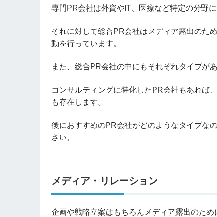
専門
PR
会社は外資や
IT
、医療など特定の分野に
それに対して総合
PR
会社はメディア露出のた
動を行っています。
また、総合
PR
会社の中にもそれぞれタイプが
コンサルティングに特化した
PR
会社もあれば
も存在します。
後におすすめの
PR
会社がどのようなタイプな
さい。
メディア・リレーション
企画や戦略立案はもちろんメディア露出のため