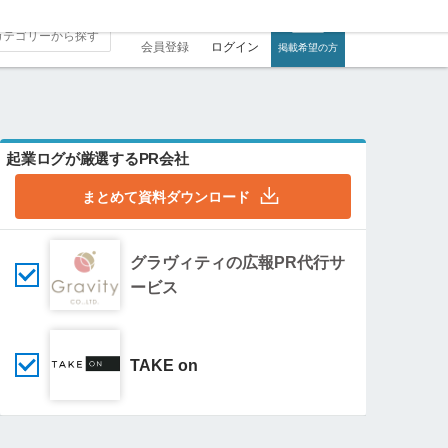
会員登録
ログイン
掲載希望の方
起業ログが厳選するPR会社
まとめて資料ダウンロード
グラヴィティの広報PR代行サ
ービス
TAKE on