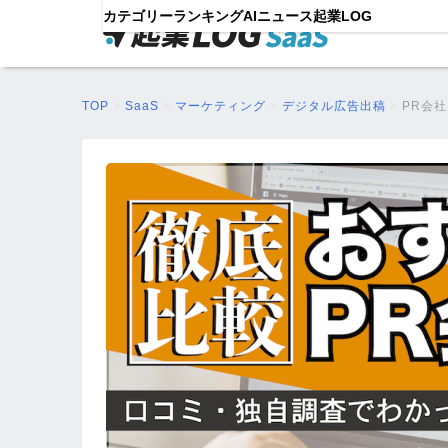
カテゴリー
ランキング
AIニュース
起業LOG
TOP
>
SaaS
>
マーケティング
>
デジタル広告出稿
>
PR会社