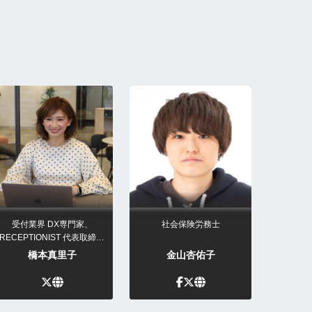
受付業界 DX専門家、
社会保険労務士
RECEPTIONIST 代表取締役
CEO
橋本真里子
金山杏佑子