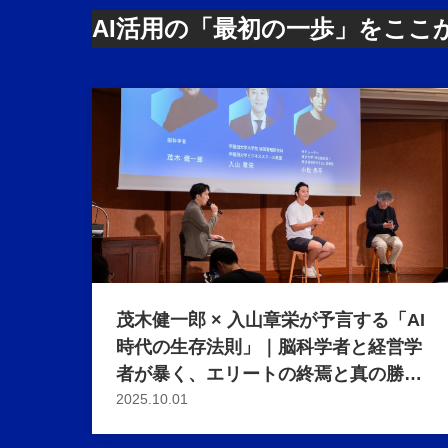
AI活用の「最初の一歩」をここ
茂木健一郎 × 入山章栄が予言する「AI
時代の生存法則」｜脳科学者と経営学
者が暴く、エリートの終焉と真の勝者
の条件
2025.10.01