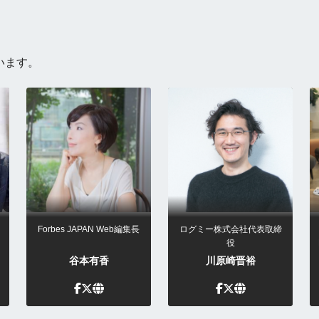
います。
Forbes JAPAN Web編集長
ログミー株式会社代表取締
役
谷本有香
川原崎晋裕