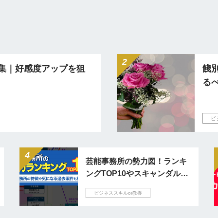
集｜好感度アップを狙
餞
る
ビ
芸能事務所の勢力図！ランキ
ングTOP10やスキャンダル対
応例も紹介
ビジネススキルor教養