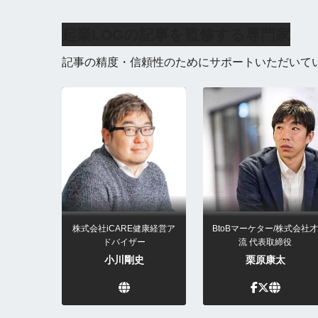
起業LOGの記事を監修する専門家
記事の精度・信頼性のためにサポートいただいて
株式会社iCARE健康経営ア
BtoBマーケター/株式会社才
ドバイザー
流 代表取締役
小川剛史
栗原康太