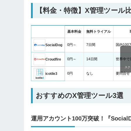
【料金・特徴】X管理ツール
基本料金
無料トライアル
0円～
7日間
国内10
SocialDog
0円～
14日間
世界中で1
Croudfire
スク
0円
なし
要問合せ
icotile3
おすすめのX管理ツール3選
運用アカウント100万突破！『Socia