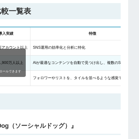
比較一覧表
導入実績
特徴
0万アカウント以上
SNS運用の効率化と分析に特化
,900万人以上
AIが最適なコンテンツを自動で見つけ出し、複数のSNSへ手間
ロールできます
フォロワーやリストを、タイルを並べるような感覚で直感的に
lDog（ソーシャルドッグ）』