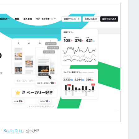
「
SocialDog
」公式HP