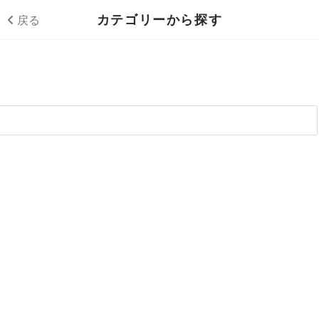
カテゴリーから探す
戻る
マーケティング
メールマーケティング
経理
6
webサイト運用
管理会計
人事
27
11
アクセス解析
経費精算
労働状況管理
営業
10
25
9
市場調査
給与計算
採用強化
顧客管理
カスタマーサポート
33
6
5
9
アプリケーションマーケティング
経理業務効率化
人事評価
営業活動可視化
問合せ業務効率化
社内情報共有
19
3
4
8
9