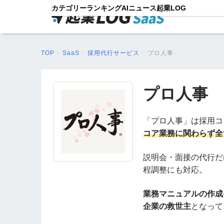
カテゴリー
ランキング
AIニュース
起業LOG
TOP
>
SaaS
>
採用代行サービス
>
プロ人事
プロ人事
「プロ人事」は採用コ
コア業務に関わらず全
説明会・面接の代行だ
程調整にも対応。
業務マニュアルの作成
企業の救世主
となって