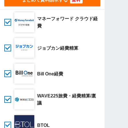
マネーフォワード クラウド経
費
ジョブカン経費精算
Bill One経費
WAVE225旅費・経費精算/稟
議
BTOL