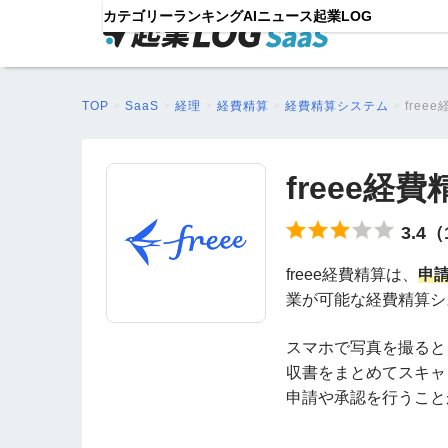
カテゴリー
ランキング
AIニュース
起業LOG
TOP
>
SaaS
>
経理
>
経費精算
>
経費精算システム
>
free
freee経費
3.4
freee経費精算は、
申
業が可能な経費精算シ
スマホで写真を撮ると
収書をまとめてスキャ
申請や承認を行うこと