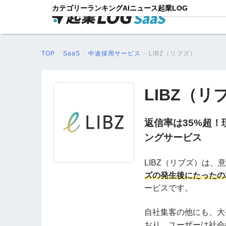
カテゴリー
ランキング
AIニュース
起業LOG
TOP
>
SaaS
>
中途採用サービス
>
LIBZ（リブズ）
LIBZ（リ
返信率は35%超
ングサービス
LIBZ（リブズ）は
ズの発生後にたったの
ービスです。
自社集客の他にも、大
おり、ユーザーは社会