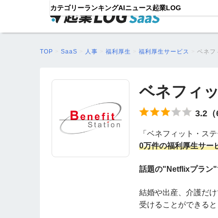
カテゴリー
ランキング
AIニュース
起業LOG
TOP
>
SaaS
>
人事
>
福利厚生
>
福利厚生サービス
>
ベネフ
ベネフィ
3.2
「
ベネフィット・ステ
0万件の福利厚生サー
話題の"Netflixプラ
結婚や出産、介護だけ
受けることができると