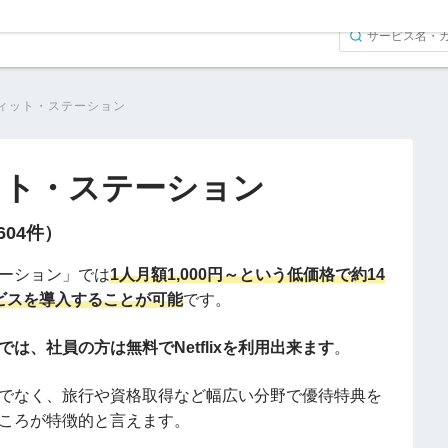
ィット・ステーション
ット・ステーション
（604件）
ーション」では
1人月額1,000円～という低価格で約14
ビスを導入することが可能
です。
ン"では、社員の方は無料でNetflixを利用出来ます
。
でなく、旅行や資格取得など幅広い分野で優待特典を
ころが特徴的と言えます。