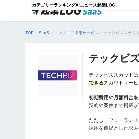
カテゴリー
ランキング
AIニュース
起業LOG
TOP
>
SaaS
>
エンジニア採用サービス
>
テックビズスカウト
テックビズ
テックビズスカウトは
できる
スカウトサービ
初期費用や月額料金を
契約や案件まで掲載が
ただし、フリーランス
採用を前提とした求人