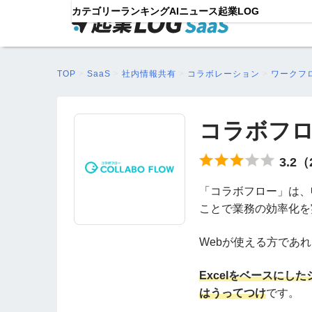
カテゴリー
ランキング
AIニュース
起業LOG
TOP
>
SaaS
>
社内情報共有
>
コラボレーション
>
ワークフ
コラボフ
3.2
「コラボフロー」は、
ことで業務の効率化を
Webが使える方であ
Excelをベースに
はうってつけ
です。