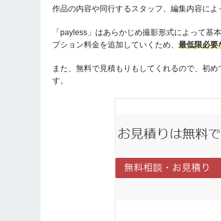
作品の内容や同行するスタッフ、編集内容によ
「payless」はあらかじめ撮影形式によって
プション料金を追加していくため、
最低限必要
また、無料で見積もりもしてくれるので、初め
す。