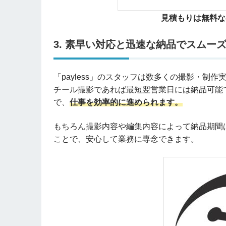
見積もりは無料な
3. 素早い対応と迅速な納品でスムー
「payless」のスタッフは数多くの撮影・制
チール撮影であれば最短翌営業日には納品可能
で、
仕事を効率的に進められます。
もちろん撮影内容や編集内容によって納品期間
ことで、安心して業務に専念できます。