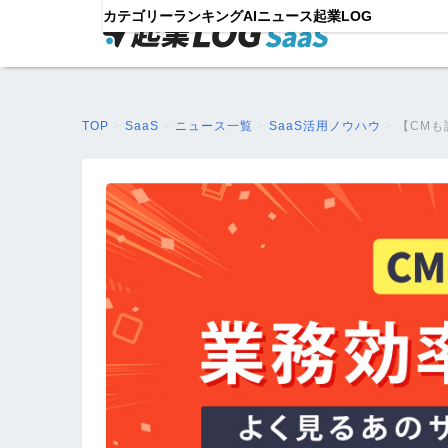
カテゴリー
ランキング
AIニュース
起業LOG
TOP
>
SaaS
>
ニュース一覧
>
SaaS活用ノウハウ
>
【CMも