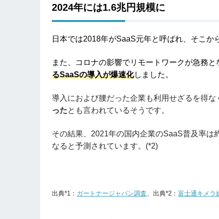
2024年には1.6兆円規模に
日本では2018年がSaaS元年と呼ばれ、そこ
また、コロナの影響でリモートワークが急務と
るSaaSの導入が爆速化
しました。
導入におよび腰だった企業も利用せざるを得な
った
とも言われているそうです。
その結果、2021年の国内企業のSaaS普及率は約
なると予測されています。(*2)
出典*1：
ガートナージャパン調査
、出典*2：
富士通キメラ