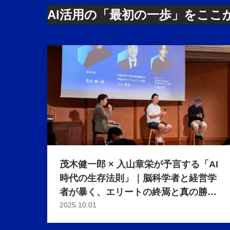
AI活用の「最初の一歩」をここ
茂木健一郎 × 入山章栄が予言する「AI
時代の生存法則」｜脳科学者と経営学
者が暴く、エリートの終焉と真の勝者
の条件
2025.10.01