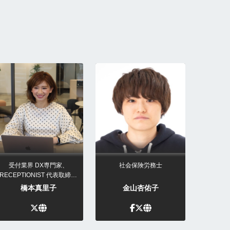
受付業界 DX専門家、
社会保険労務士
RECEPTIONIST 代表取締役
CEO
橋本真里子
金山杏佑子