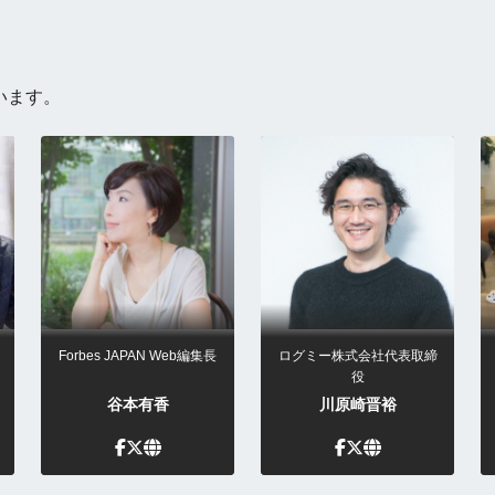
います。
Forbes JAPAN Web編集長
ログミー株式会社代表取締
役
谷本有香
川原崎晋裕