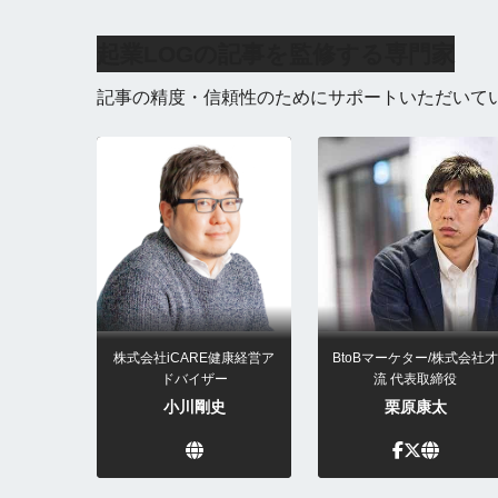
起業LOGの記事を監修する専門家
記事の精度・信頼性のためにサポートいただいて
株式会社iCARE健康経営ア
BtoBマーケター/株式会社才
ドバイザー
流 代表取締役
小川剛史
栗原康太