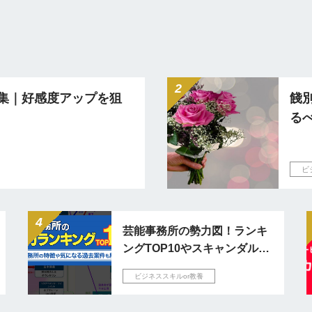
集｜好感度アップを狙
餞
る
ビ
芸能事務所の勢力図！ランキ
ングTOP10やスキャンダル対
応例も紹介
ビジネススキルor教養