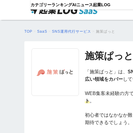
カテゴリー
ランキング
AIニュース
起業LOG
TOP
>
SaaS
>
SNS運用代行サービス
>
施策ぱっと
施策ぱっ
「施策ぱっと」は、
S
広い領域をカバー
して
WEB集客未経験の方
ト
。
初心者ではなかなか難
期待できるでしょう。