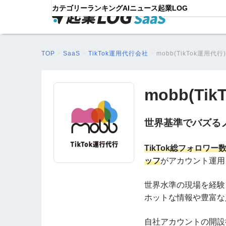
カテゴリー
ランキング
AIニュース
起業LOG
TOP
>
SaaS
>
TikTok運用代行会社
>
mobb(TikTok運用代行)
mobb(Ti
世界基準でバズる
TikTok総フォロワ
ッフ
がアカウント運用
世界水準の現場を経験
ホットな情報や豊富な
自社アカウントの開設