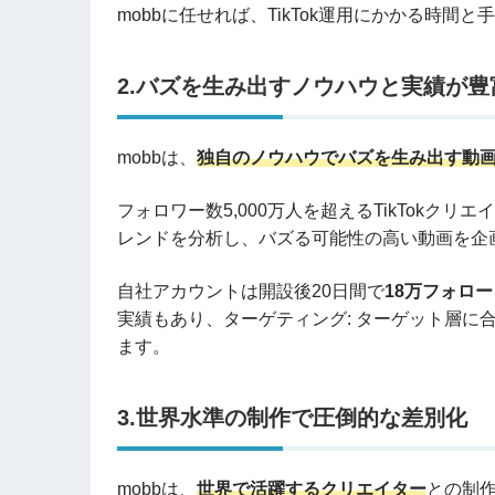
mobbに任せれば、TikTok運用にかかる時間
2.バズを生み出すノウハウと実績が豊
mobbは、
独自のノウハウでバズを生み出す動
フォロワー数5,000万人を超えるTikTokク
レンドを分析し、バズる可能性の高い動画を企
自社アカウントは開設後20日間で
18万フォロ
実績もあり、ターゲティング: ターゲット層に
ます。
3.世界水準の制作で圧倒的な差別化
mobbは、
世界で活躍するクリエイター
との制