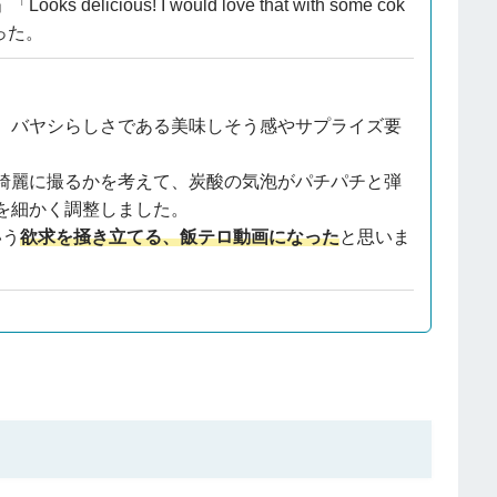
ious! I would love that with some cok
った。
、バヤシらしさである美味しそう感やサプライズ要
綺麗に撮るかを考えて、炭酸の気泡がパチパチと弾
を細かく調整しました。
いう
欲求を掻き立てる、飯テロ動画になった
と思いま