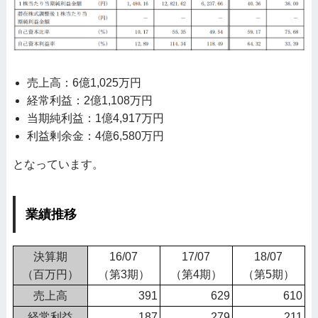
売上高：6億1,025万円
経常利益：2億1,108万円
当期純利益：1億4,917万円
利益剰余金：4億6,580万円
となっています。
業績推移
決算期
16/07
17/07
18/07
（百万円）
（第3期）
（第4期）
（第5期）
売上高
391
629
610
経常利益
187
279
211