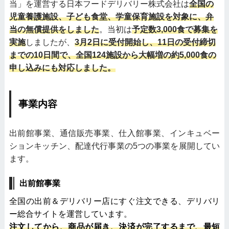
当」を運営する日本フードデリバリー株式会社は
全国の
児童養護施設、子ども食堂、学童保育施設を対象に、弁
当の無償提供をしました
。当初は
予定数3,000食で募集を
実施
しましたが、
3月2日に受付開始し、11日の受付締切
までの10日間で、全国124施設から大幅増の約5,000食の
申し込みにも対応しました。
事業内容
出前館事業、通信販売事業、仕入館事業、インキュベー
ションキッチン、配達代行事業の5つの事業を展開してい
ます。
出前館事業
全国の出前＆デリバリー店にすぐ注文できる、
デリバリ
ー総合サイトを運営しています。
注文してから、商品が届き、決済が完了するまで、最短