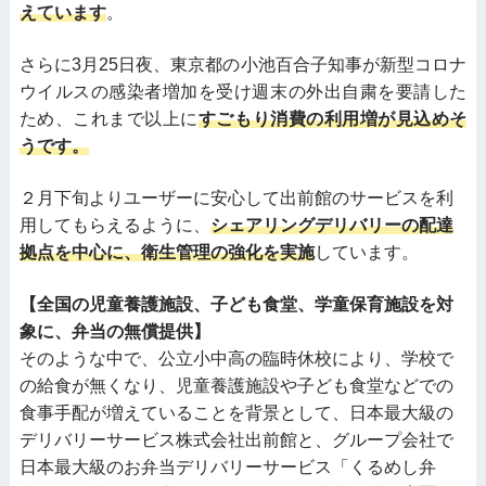
えています
。
さらに3月25日夜、東京都の小池百合子知事が新型コロナ
ウイルスの感染者増加を受け週末の外出自粛を要請した
ため、これまで以上に
すごもり消費の利用増が見込めそ
うです。
２月下旬よりユーザーに安心して出前館のサービスを利
用してもらえるように、
シェアリングデリバリーの配達
拠点を中心に、衛生管理の強化を実施
しています。
【全国の児童養護施設、子ども食堂、学童保育施設を対
象に、弁当の無償提供】
そのような中で、公立小中高の臨時休校により、学校で
の給食が無くなり、児童養護施設や子ども食堂などでの
食事手配が増えていることを背景として、日本最大級の
デリバリーサービス株式会社出前館と、グループ会社で
日本最大級のお弁当デリバリーサービス「くるめし弁