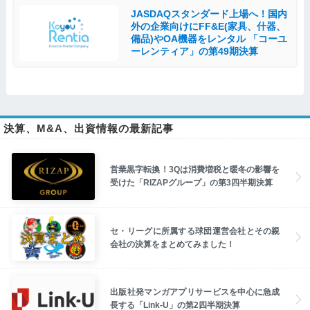
JASDAQスタンダード上場へ！国内
外の企業向けにFF&E(家具、什器、
備品)やOA機器をレンタル 「コーユ
ーレンティア」の第49期決算
決算、M&A、出資情報の最新記事
営業黒字転換！3Qは消費増税と暖冬の影響を
受けた「RIZAPグループ」の第3四半期決算
セ・リーグに所属する球団運営会社とその親
会社の決算をまとめてみました！
出版社発マンガアプリサービスを中心に急成
長する「Link-U」の第2四半期決算