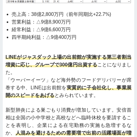
売上高：38億2,800万円（前年同期比+22.7%)
営業利益：△9億8,900万円
経常利益：△9億6,600万円
四半期純利益：△9億400万円
LINEがジャスダック上場の出前館が実施する第三者割当
増資に応じ、グループで300億円出資する
ことになりまし
た。
「ウーバーイーツ」など海外勢のフードデリバリーが席
巻する中、LINEは出前館を
実質的に子会社化し、事業展
開のスピードをあげる
とみられています。
新型肺炎による巣ごもり消費が増加しています。安倍首
相は全国の小中学校と高校などへ臨時休校を要請するこ
とを表明し、企業による在宅勤務の実施も急増するな
か、
人混みを避けるための需要増で出前の活躍場面が増