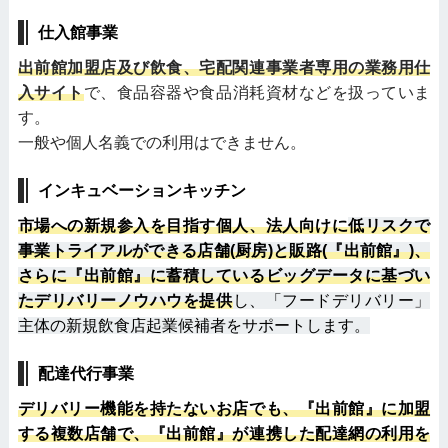
仕入館事業
出前館加盟店及び飲食、宅配関連事業者専用の業務用仕
入サイト
で、食品容器や食品消耗資材などを扱っていま
す。
一般や個人名義での利用はできません。
インキュベーションキッチン
市場への新規参入を目指す個人、法人向けに
低リスクで
事業トライアルができる店舗(厨房)と販路(『出前館』)、
さらに『出前館』に蓄積しているビッグデータに基づい
たデリバリーノウハウを提供
し、「フードデリバリー」
主体の新規飲食店起業候補者をサポートします。
配達代行事業
デリバリー機能を持たないお店でも、『出前館』に加盟
する複数店舗で、『出前館』が連携した配達網の利用を