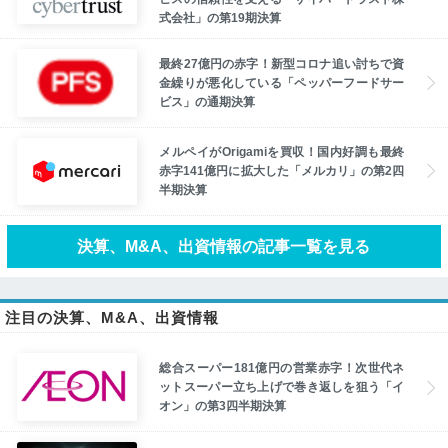
式会社」の第19期決算
最終27億円の赤字！新型コロナ追い討ちで資
金繰りが悪化している「ペッパーフードサー
ビス」の通期決算
メルペイがOrigamiを買収！国内好調も最終
赤字141億円に拡大した「メルカリ」の第2四
半期決算
決算、M&A、出資情報の記事一覧を見る
注目の決算、M&A、出資情報
総合スーパー181億円の営業赤字！次世代ネ
ットスーパー立ち上げで巻き返しを狙う「イ
オン」の第3四半期決算