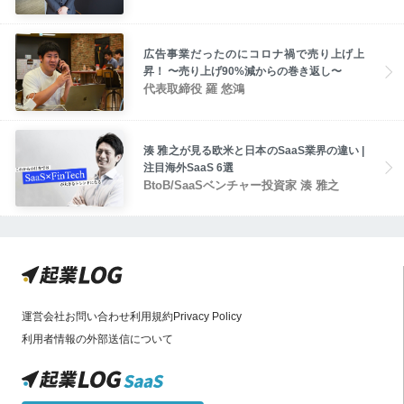
広告事業だったのにコロナ禍で売り上げ上
昇！ 〜売り上げ90%減からの巻き返し〜
代表取締役 羅 悠鴻
湊 雅之が見る欧米と日本のSaaS業界の違い |
注目海外SaaS 6選
BtoB/SaaSベンチャー投資家 湊 雅之
運営会社
お問い合わせ
利用規約
Privacy Policy
利用者情報の外部送信について