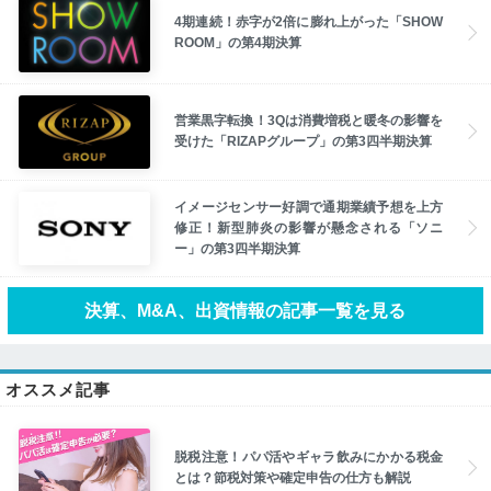
4期連続！赤字が2倍に膨れ上がった「SHOW
ROOM」の第4期決算
営業黒字転換！3Qは消費増税と暖冬の影響を
受けた「RIZAPグループ」の第3四半期決算
イメージセンサー好調で通期業績予想を上方
修正！新型肺炎の影響が懸念される「ソニ
ー」の第3四半期決算
決算、M&A、出資情報の記事一覧を見る
オススメ記事
脱税注意！パパ活やギャラ飲みにかかる税金
とは？節税対策や確定申告の仕方も解説