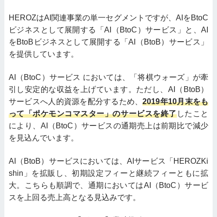
HEROZはAI関連事業の単一セグメントですが、AIをBtoC
ビジネスとして展開する「AI（BtoC）サービス」と、AI
をBtoBビジネスとして展開する「AI（BtoB）サービス」
を提供しています。
AI（BtoC）サービス においては、「将棋ウォーズ」が牽
引し安定的な収益を上げています。ただし、AI（BtoB）
サービスへ人的資源を配分するため、
2019年10月末をも
って「ポケモンコマスター」のサービスを終了
したこと
により、AI（BtoC）サービスの通期売上は前期比で減少
を見込んでいます。
AI（BtoB）サービスにおいては、AIサービス「HEROZKi
shin」を拡販し、初期設定フィーと継続フィーともに拡
大。こちらも順調で、通期においてはAI（BtoC）サービ
スを上回る売上高となる見込みです。