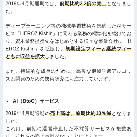
2019年4月期通期では、
前期比約2.2倍の売上
となりまし
た。
ディープラーニング等の機械学習技術を集約したAIサー
ビス「HEROZ Kishin」に関わる業務の標準化を続けてお
り、資本業務提携先をはじめとする様々な事業会社に「H
EROZ Kishin」を拡販し、
初期設定フィーと継続フィー
ともに収益を拡大
しました。
また、持続的な成長のために、高度な機械学習アルゴリ
ズム開発のための技術研究にも注力しています。
AI（BtoC）サービス
2019年4月期通期の
売上高は、前期比約10％減
となりま
した。
これは、前期に運営停止した不採算サービスが複数あ
り、それらの売上貢献がないことによります。