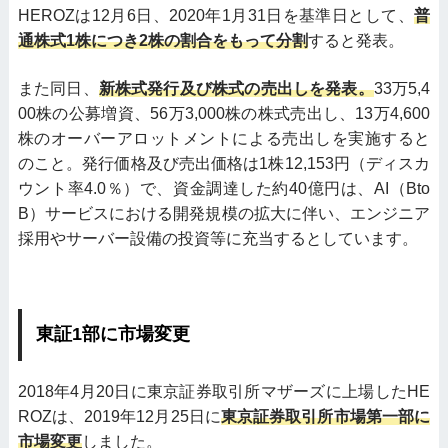
HEROZは12月6日、2020年1月31日を基準日として、
普
通株式1株につき2株の割合をもって分割
すると発表。
また同日、
新株式発行及び株式の売出しを発表。
33万5,4
00株の公募増資、56万3,000株の株式売出し、13万4,600
株のオーバーアロットメントによる売出しを実施すると
のこと。発行価格及び売出価格は1株12,153円（ディスカ
ウント率4.0％）で、資金調達した約40億円は、AI（Bto
B）サービスにおける開発規模の拡大に伴い、エンジニア
採用やサーバー設備の投資等に充当するとしています。
東証1部に市場変更
2018年4月20日に東京証券取引所マザーズに上場したHE
ROZは、2019年12月25日に
東京証券取引所市場第一部に
市場変更
しました。