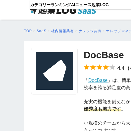
カテゴリー
ランキング
AIニュース
起業LOG
TOP
>
SaaS
>
社内情報共有
>
ナレッジ共有
>
ナレッジマネ
DocBase
4.4
「
DocBase
」は、簡単
続率を誇る満足度の高
充実の機能を備えなが
優秀度も魅力です
。
小規模のチームから大
うってつけです。