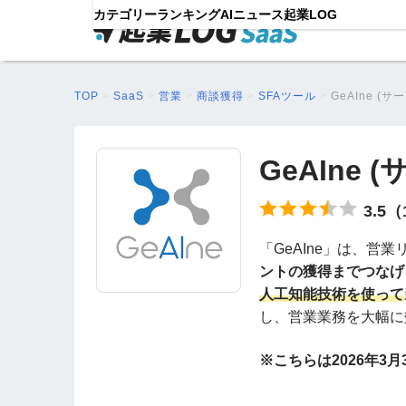
カテゴリー
ランキング
AIニュース
起業LOG
TOP
>
SaaS
>
営業
>
商談獲得
>
SFAツール
>
GeAIne (
GeAIne 
3.5
「GeAIne」は、営
ントの獲得までつなげ
人工知能技術を使って
し、営業業務を大幅に
※こちらは2026年3