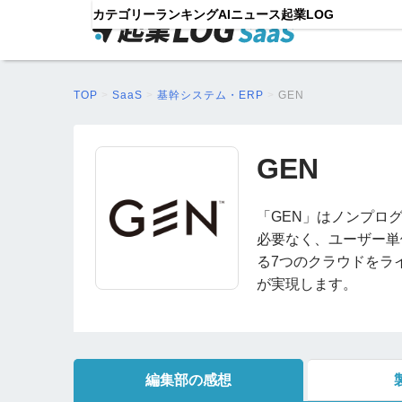
カテゴリー
ランキング
AIニュース
起業LOG
TOP
>
SaaS
>
基幹システム・ERP
>
GEN
GEN
「GEN」はノンプロ
必要なく、ユーザー単
る7つのクラウドをラ
が実現します。
編集部の感想