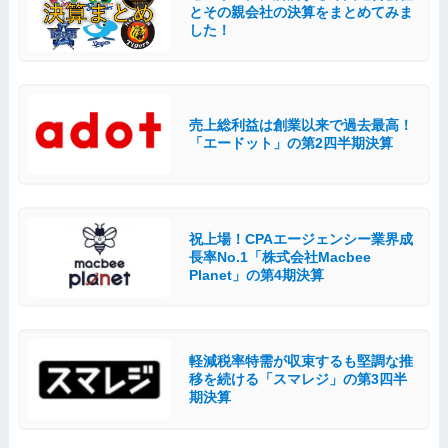
とその親会社の決算をまとめてみま
した！
売上総利益は創業以来で過去最高！
「エードット」の第2四半期決算
祝上場！CPAエージェンシー業界成
長率No.1「株式会社Macbee
Planet」の第4期決算
軽減税率特需が収束するも堅調な推
移を続ける「スマレジ」の第3四半
期決算