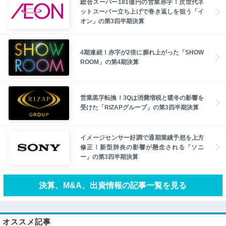
総合スーパー181億円の営業赤字！次世代ネ
ットスーパー立ち上げで巻き返しを狙う「イ
オン」の第3四半期決算
4期連続！赤字が2倍に膨れ上がった「SHOW
ROOM」の第4期決算
営業黒字転換！3Qは消費増税と暖冬の影響を
受けた「RIZAPグループ」の第3四半期決算
イメージセンサー好調で通期業績予想を上方
修正！新型肺炎の影響が懸念される「ソニ
ー」の第3四半期決算
決算、M&A、出資情報の記事一覧を見る
オススメ記事