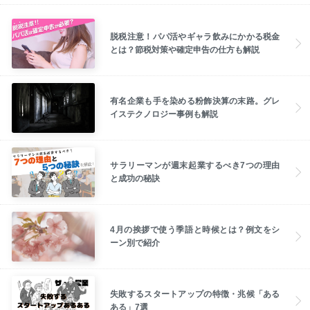
脱税注意！パパ活やギャラ飲みにかかる税金
とは？節税対策や確定申告の仕方も解説
有名企業も手を染める粉飾決算の末路。グレ
イステクノロジー事例も解説
サラリーマンが週末起業するべき7つの理由
と成功の秘訣
4月の挨拶で使う季語と時候とは？例文をシ
ーン別で紹介
失敗するスタートアップの特徴・兆候「ある
ある」7選