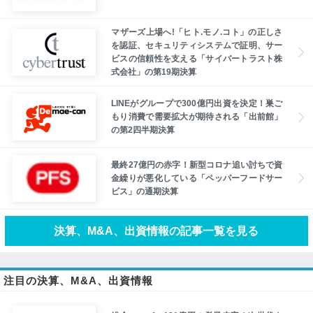
マザーズ上場へ!「ヒト.モノ.コト」の正しさ
を認証、セキュリティシステムで証明、サー
ビスの信頼性を支える「サイバートラスト株
式会社」の第19期決算
LINEがグループで300億円出資を決定！巣ご
もり消費で需要拡大が期待される「出前館」
の第2四半期決算
最終27億円の赤字！新型コロナ追い討ちで資
金繰りが悪化している「ペッパーフードサー
ビス」の通期決算
決算、M&A、出資情報の記事一覧を見る
注目の決算、M&A、出資情報