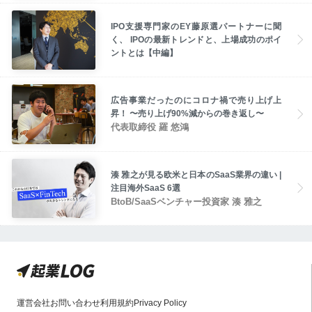
IPO支援専門家のEY藤原選パートナーに聞
く、 IPOの最新トレンドと、上場成功のポイ
ントとは【中編】
広告事業だったのにコロナ禍で売り上げ上
昇！ 〜売り上げ90%減からの巻き返し〜
代表取締役 羅 悠鴻
湊 雅之が見る欧米と日本のSaaS業界の違い |
注目海外SaaS 6選
BtoB/SaaSベンチャー投資家 湊 雅之
運営会社
お問い合わせ
利用規約
Privacy Policy