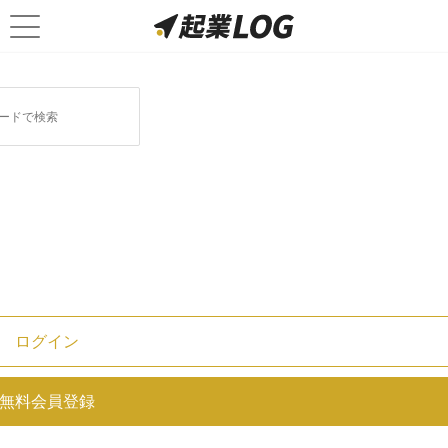
記事一覧
全て
経理・会計
働き方改革
自己破産
税理士
福利厚生
会社設立
個人事業
経営の基礎知識
税金
起業
資金調達
M＆A
イベント
人気記事
こんな福利厚生が欲しい！人気ラン
ログイン
キングTOP10と事例を紹介
無料会員登録