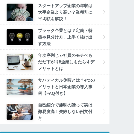
スタートアップ企業の年収は
大手企業より高い？業種別に
平均額を解説！
ブラック企業とは？定義・特
徴や見分け方、上手く抜け出
す方法
年功序列じゃ社員のモチベも
だだ下がり⁉企業にもたらすデ
メリットとは
サバティカル休暇とは？4つの
メリットと日本企業の導入事
例【FAQ付き】
自己紹介で趣味の話って実は
難易度高！失敗しない例文付
き