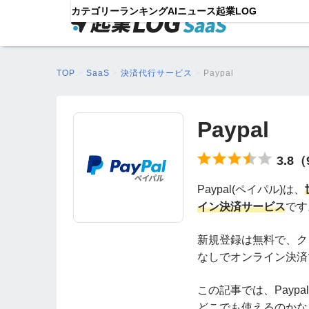
カテゴリー
ランキング
AIニュース
起業LOG
TOP
>
SaaS
>
決済代行サービス
>
Paypal
Paypal
3.8
Paypal(ペイパル)は、
イン決済サービス
です
新規登録は無料で、ク
なしでオンライン決済
この記事では、Payp
どこでも使えるのかな