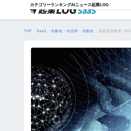
カテゴリー
ランキング
AIニュース
起業LOG
TOP
>
SaaS
>
自動化・AI活用
>
自動化
>
自然言語処理（NL