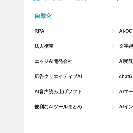
自動化
RPA
AI-O
法人携帯
文字
エッジAI開発会社
AI受
広告クリエイティブAI
cha
AI音声読み上げソフト
AIエ
便利なAIツールまとめ
AIイ