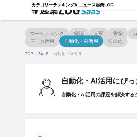
カテゴリー
ランキング
AIニュース
起業LOG
マーケティング
経理
人事
営業
データ活用
自動化・AI活用
その他
TOP
>
SaaS
>
自動化・AI活用
自動化・AI活用にぴっ
自動化・AI活用の課題を解決す