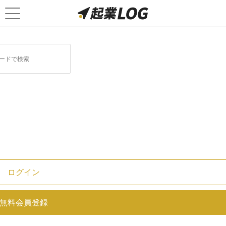
記事一覧
全て
経理・会計
働き方改革
自己破産
税理士
福利厚生
会社設立
個人事業
経営の基礎知識
税金
起業
資金調達
M＆A
イベント
人気記事
出資金とは？株主から返せと言われ
ログイン
たらどうするべき？
無料会員登録