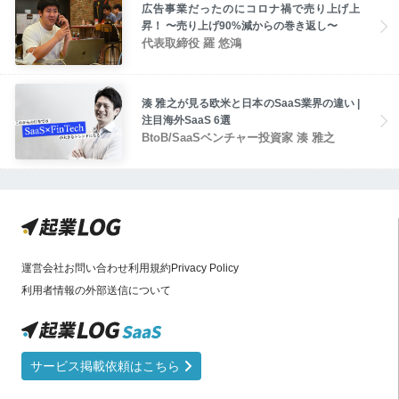
広告事業だったのにコロナ禍で売り上げ上
昇！ 〜売り上げ90%減からの巻き返し〜
代表取締役 羅 悠鴻
湊 雅之が見る欧米と日本のSaaS業界の違い |
注目海外SaaS 6選
BtoB/SaaSベンチャー投資家 湊 雅之
運営会社
お問い合わせ
利用規約
Privacy Policy
利用者情報の外部送信について
サービス掲載依頼はこちら