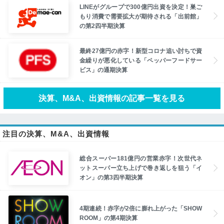
LINEがグループで300億円出資を決定！巣ご
もり消費で需要拡大が期待される「出前館」
の第2四半期決算
最終27億円の赤字！新型コロナ追い討ちで資
金繰りが悪化している「ペッパーフードサー
ビス」の通期決算
決算、M&A、出資情報の記事一覧を見る
注目の決算、M&A、出資情報
総合スーパー181億円の営業赤字！次世代ネ
ットスーパー立ち上げで巻き返しを狙う「イ
オン」の第3四半期決算
4期連続！赤字が2倍に膨れ上がった「SHOW
ROOM」の第4期決算