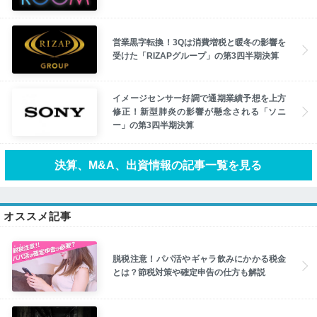
営業黒字転換！3Qは消費増税と暖冬の影響を
受けた「RIZAPグループ」の第3四半期決算
イメージセンサー好調で通期業績予想を上方
修正！新型肺炎の影響が懸念される「ソニ
ー」の第3四半期決算
決算、M&A、出資情報の記事一覧を見る
オススメ記事
脱税注意！パパ活やギャラ飲みにかかる税金
とは？節税対策や確定申告の仕方も解説