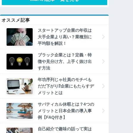
オススメ記事
スタートアップ企業の年収は
大手企業より高い？業種別に
平均額を解説！
ブラック企業とは？定義・特
徴や見分け方、上手く抜け出
す方法
年功序列じゃ社員のモチベも
だだ下がり⁉企業にもたらすデ
メリットとは
サバティカル休暇とは？4つの
メリットと日本企業の導入事
例【FAQ付き】
自己紹介で趣味の話って実は