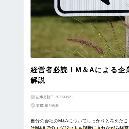
経営者必読！M＆Aによる企
解説
記事更新日: 2023/08/21
監修: 前川英麿
自分の会社のM&Aについてしっかりと考えた
はM&Aでのエグジットも視野に入れながら経