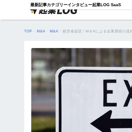
最新記事
カテゴリー
インタビュー
起業LOG SaaS
TOP
>
M&A
>
M&A
>
経営者必読！M＆Aによる企業買収の流