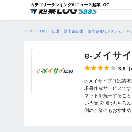
カテゴリー
ランキング
AIニュース
起業LOG
TOP
>
SaaS
>
経理
>
請求書管理
>
請求書発行システム
>
e
e-メイサ
3.6
e-メイサイプロは請
求書作成サービスです
マットを統一すること
いう受取側はもちろん
側の企業にもおすすめ