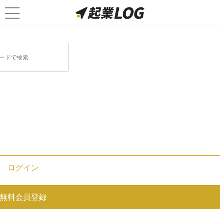
東証2部に関連する記事
アイスタディ株式会社の決算/売上/
経常利益を調べ、IR情報を徹底調査
【祝上場！】リバーホールディング
ス株式会社の決算/売上/経常利益を
ログイン
調べ、世間の評判を徹底調査
無料会員登録
【祝上場！】日本インシュレーショ