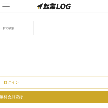
注目ベンチャーに関連する記事
akippa株式会社の決算/売上/経常利
益を調べ、世間の評判を徹底調査
C Channel株式会社の決算/売上/経
常利益を調べ、世間の評判を徹底調
ログイン
査
無料会員登録
株式会社ビットポイントジャパンの