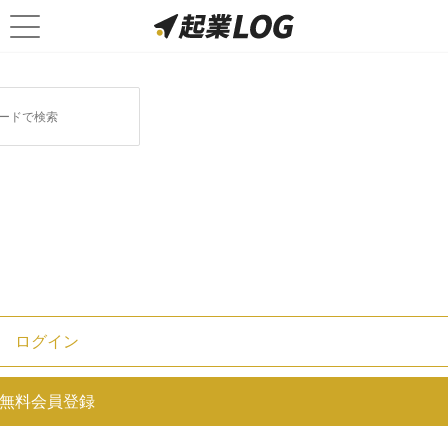
注目ベンチャーに関連する記事
株式会社お金のデザインの決算/売
上/経常利益を調べ、世間の評判を徹
底調査
株式会社SCOUTER（スカウター）
の決算/売上/経常利益を調べ、世間
ログイン
の評判を徹底調査
無料会員登録
Momentum株式会社(モメンタム)の