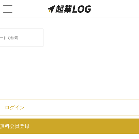
ログイン
【保存版】M＆Aコンサル / アド
無料会員登録
バイザリー / 仲介会社一覧 | 61社