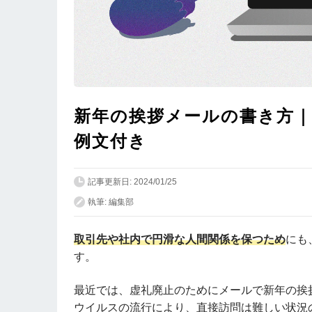
新年の挨拶メールの書き方｜
例文付き
記事更新日: 2024/01/25
執筆: 編集部
取引先や社内で円滑な人間関係を保つため
にも
す。
最近では、虚礼廃止のためにメールで新年の挨
ウイルスの流行により、直接訪問は難しい状況