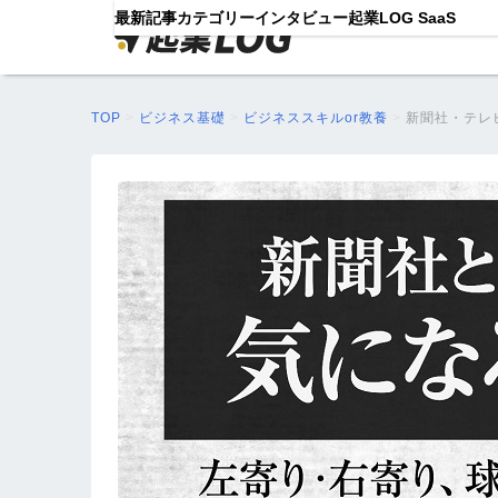
最新記事
カテゴリー
インタビュー
起業LOG SaaS
TOP
>
ビジネス基礎
>
ビジネススキルor教養
>
新聞社・テレ