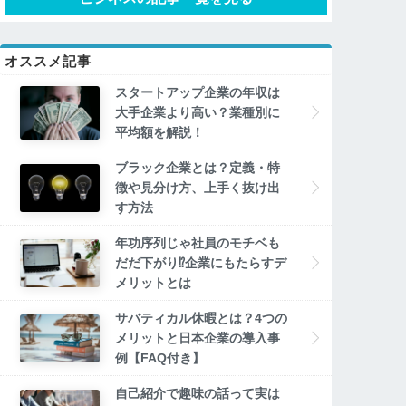
オススメ記事
スタートアップ企業の年収は
大手企業より高い？業種別に
平均額を解説！
ブラック企業とは？定義・特
徴や見分け方、上手く抜け出
す方法
年功序列じゃ社員のモチベも
だだ下がり⁉企業にもたらすデ
メリットとは
サバティカル休暇とは？4つの
メリットと日本企業の導入事
例【FAQ付き】
自己紹介で趣味の話って実は