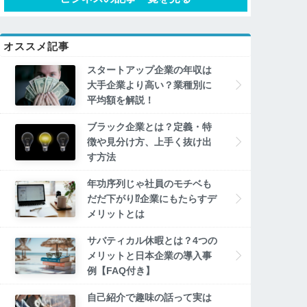
オススメ記事
スタートアップ企業の年収は
大手企業より高い？業種別に
平均額を解説！
ブラック企業とは？定義・特
徴や見分け方、上手く抜け出
す方法
年功序列じゃ社員のモチベも
だだ下がり⁉企業にもたらすデ
メリットとは
サバティカル休暇とは？4つの
メリットと日本企業の導入事
例【FAQ付き】
自己紹介で趣味の話って実は