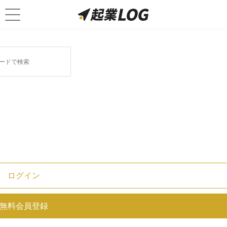
ログイン
主任とは｜企業での立場や役割、
メリット・デメリットも
無料会員登録