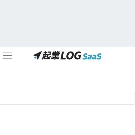
採用管理をスプレッドシートで行
う方法は？項目例・注意点も解説