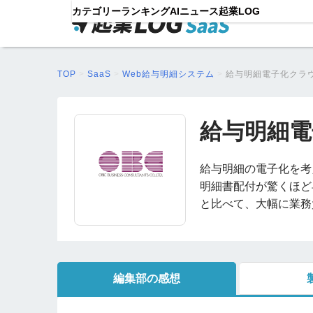
カテゴリー
ランキング
AIニュース
起業LOG
TOP
>
SaaS
>
Web給与明細システム
>
給与明細電子化クラ
給与明細電
給与明細の電子化を考
明細書配付が驚くほど
と比べて、大幅に業務
編集部の感想