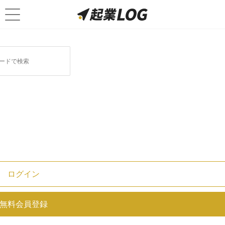
ログイン
補助金・助成金・協賛金｜勘定科
無料会員登録
目や仕訳、税金の取扱いについて