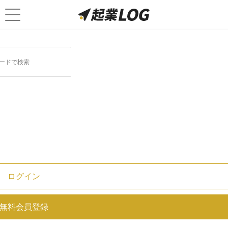
ログイン
常務取締役とは？業務・年収・専
無料会員登録
務との違いを徹底解説！