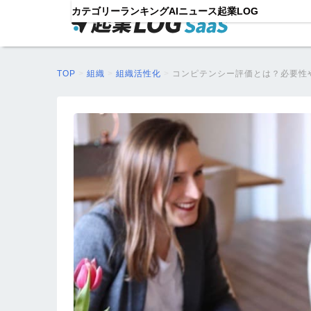
カテゴリー
ランキング
AIニュース
起業LOG
TOP
>
組織
>
組織活性化
>
コンピテンシー評価とは？必要性