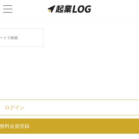
ログイン
【ベンチャー企業必見】初めての
無料会員登録
オフィス移転を失敗しないための