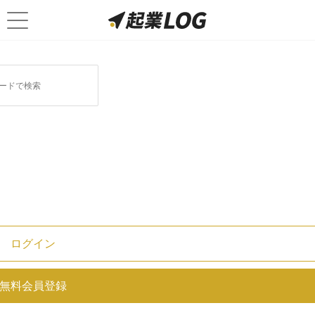
ログイン
合同会社の定款変更｜手続きとル
無料会員登録
ール、注意すべき点は？