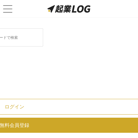
ログイン
ケイマン諸島と投資信託の関係と
無料会員登録
は？ファンドが多い3つの理由