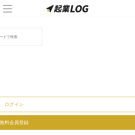
ログイン
CISOとはどんな役職？業務内容や
無料会員登録
平均年収についても解明！