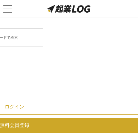
ログイン
【経営者のストレス】5つの解消法
無料会員登録
と溜め込まない方法を紹介